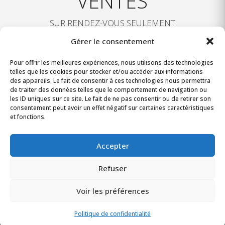
VENTES
SUR RENDEZ-VOUS SEULEMENT
438-520-3362
Gérer le consentement
Pour offrir les meilleures expériences, nous utilisons des technologies
MERCREDI AU DIMANCHE : 9 H – 19 H
telles que les cookies pour stocker et/ou accéder aux informations
des appareils. Le fait de consentir à ces technologies nous permettra
5150 BOUL. VIAU, SAINT-LÉONARD
de traiter des données telles que le comportement de navigation ou
les ID uniques sur ce site. Le fait de ne pas consentir ou de retirer son
QUÉBEC, H1R 2W4
consentement peut avoir un effet négatif sur certaines caractéristiques
et fonctions.
location@cittamtl.com
Accepter
Refuser
Città Mtl © 2022 | Toutes les images et finis présentés dans
ce site web sont à titre indicatif seulement et sujettes à
Voir les préférences
changement sans préavis.
Politique de confidentialité.
Politique de confidentialité